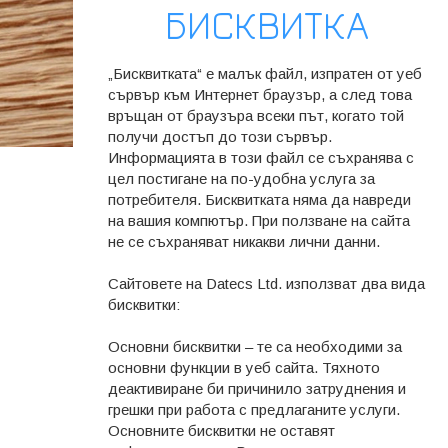
БИСКВИТКА
„Бисквитката“ е малък файл, изпратен от уеб
сървър към Интернет браузър, а след това
връщан от браузъра всеки път, когато той
получи достъп до този сървър.
Информацията в този файл се съхранява с
цел постигане на по-удобна услуга за
потребителя. Бисквитката няма да навреди
на вашия компютър. При ползване на сайта
не се съхраняват никакви лични данни.
Сайтовете на Datecs Ltd. използват два вида
бисквитки:
Основни бисквитки – те са необходими за
основни функции в уеб сайта. Тяхното
деактивиране би причинило затруднения и
грешки при работа с предлаганите услуги.
Основните бисквитки не оставят