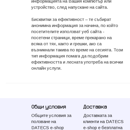
информацията на Вашия компютър или
устройство, след напускане на сайта.
Бисквитки за ефективност – те събират
анонимна информация за начина, по който
посетителите използват уеб сайта -
посетени страници, време прекарано на
всяка от тях, както и грешки, ако са
възникнали такива по време на сесията. Този
тип информация помага да подобрим
ефективността и лесната употреба на всички
онлайн услуги.
Общи условия
Доставка
Общите условия за
Доставката за
ползване на
клиенти на DATECS
DATECS e-shop
e-shop e безплатна