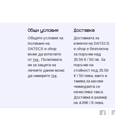
Общи условия
Доставка
Общите условия за
Доставката за
ползване на
клиенти на DATECS
DATECS e-shop
e-shop e безплатна
може да изтеглите
за поръчки над
от
тук
. Политиката
25.56 € / 50 лв. За
ни за защита на
поръчки на
личните данни може
стойност под 25.56
да намерите
тук
.
€ / 50 лева, както и
такива за касови
чекмеджета се
начислява такса
Доставка в размер
на 4.09€ / 8 лева.