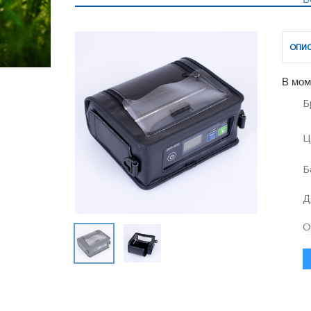
ОПИ
В мом
Б
Ц
Б
Д
О