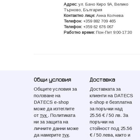
Адрес:
ул. Бачо Киро 9А, Велико
Търново, България
Контактно лице:
Анна Колчева
Телeфон:
+359 882 709 465
Телeфон:
+359 62 676 067
Работно време:
Пон-Пет 9:00-17:30
Общи условия
Доставка
Общите условия за
Доставката за
ползване на
клиенти на DATECS
DATECS e-shop
e-shop e безплатна
може да изтеглите
за поръчки над
от
тук
. Политиката
25.56 € / 50 лв. За
ни за защита на
поръчки на
личните данни може
стойност под 25.56
да намерите
тук
.
€ / 50 лева, както и