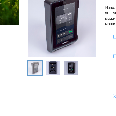
Изпол
50 - 
може 
магни