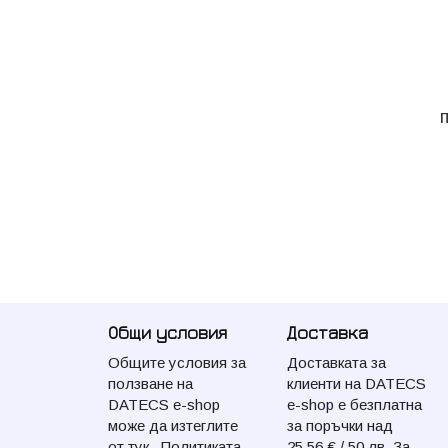
Общи условия
Доставка
Общите условия за
Доставката за
ползване на
клиенти на DATECS
DATECS e-shop
e-shop e безплатна
може да изтеглите
за поръчки над
от
тук
. Политиката
25.56 € / 50 лв. За