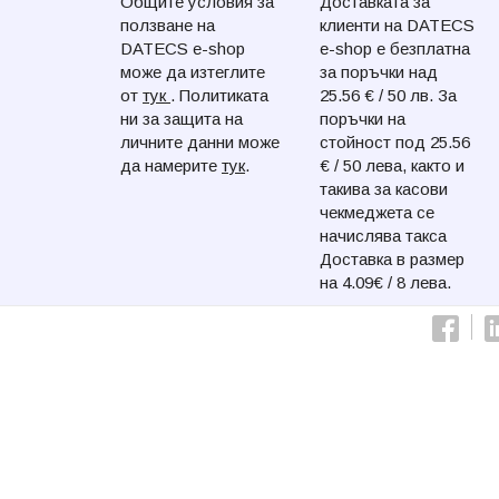
Общите условия за
Доставката за
ползване на
клиенти на DATECS
DATECS e-shop
e-shop e безплатна
може да изтеглите
за поръчки над
от
тук
. Политиката
25.56 € / 50 лв. За
ни за защита на
поръчки на
личните данни може
стойност под 25.56
да намерите
тук
.
€ / 50 лева, както и
такива за касови
чекмеджета се
начислява такса
Доставка в размер
на 4.09€ / 8 лева.